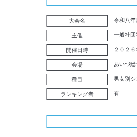
令和八年
大会名
一般社団
主催
２０２
開催日時
あいづ総
会場
男女別シ
種目
有
ランキング者